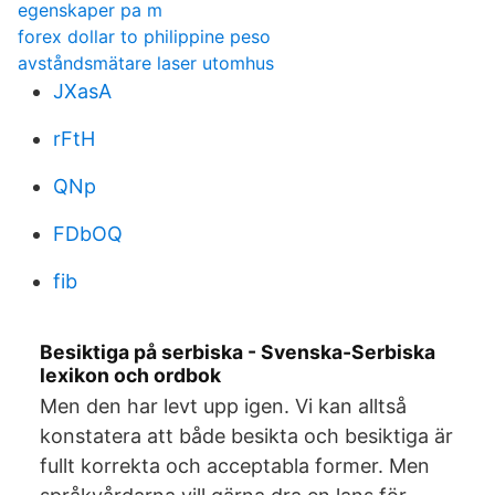
egenskaper pa m
forex dollar to philippine peso
avståndsmätare laser utomhus
JXasA
rFtH
QNp
FDbOQ
fib
Besiktiga på serbiska - Svenska-Serbiska
lexikon och ordbok
Men den har levt upp igen. Vi kan alltså
konstatera att både besikta och besiktiga är
fullt korrekta och acceptabla former. Men