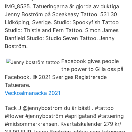
IMG_8535. Tatueringarna är gjorda av duktiga
Jenny Boström på Speakeasy Tattoo 531 30
Lidköping, Sverige. Studio: Spookyfish Tattoo
Studio: Thistle and Fern Tattoo. Simon James
Banfield Studio: Studio Seven Tattoo. Jenny
Boström.
Facebook gives people
the power to Gilla oss på
Facebook. © 2021 Sveriges Registrerade
Tatuerare.
Veckoalmanacka 2021
Tack J @jennybostrom du är bäst! . #tattoo
#flower #jennyboström #aprilgatan8 #tatuering
#midsommarkransen. Kvartalskalender 279 kr/
34,90 EUR Jenny Boström jobbar som tatuerare