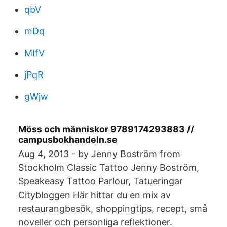
qbV
mDq
MIfV
jPqR
gWjw
Möss och människor 9789174293883 //
campusbokhandeln.se
Aug 4, 2013 - by Jenny Boström from
Stockholm Classic Tattoo Jenny Boström,
Speakeasy Tattoo Parlour, Tatueringar
Citybloggen Här hittar du en mix av
restaurangbesök, shoppingtips, recept, små
noveller och personliga reflektioner.