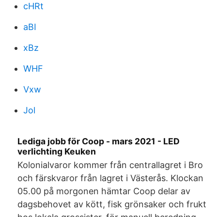
cHRt
aBI
xBz
WHF
Vxw
Jol
Lediga jobb för Coop - mars 2021 - LED
verlichting Keuken
Kolonialvaror kommer från centrallagret i Bro
och färskvaror från lagret i Västerås. Klockan
05.00 på morgonen hämtar Coop delar av
dagsbehovet av kött, fisk grönsaker och frukt