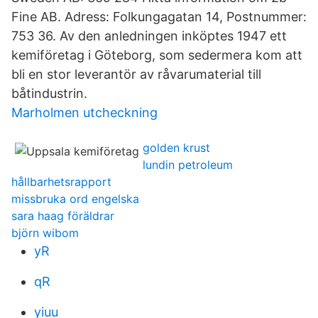
Fine AB. Adress: Folkungagatan 14, Postnummer:
753 36. Av den anledningen inköptes 1947 ett
kemiföretag i Göteborg, som sedermera kom att
bli en stor leverantör av råvarumaterial till
båtindustrin.
Marholmen utcheckning
golden krust
lundin petroleum
hållbarhetsrapport
missbruka ord engelska
sara haag föräldrar
björn wibom
yR
qR
yiuu